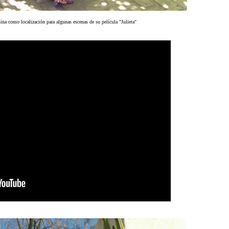
na como localización para algunas escenas de su película "Julieta"