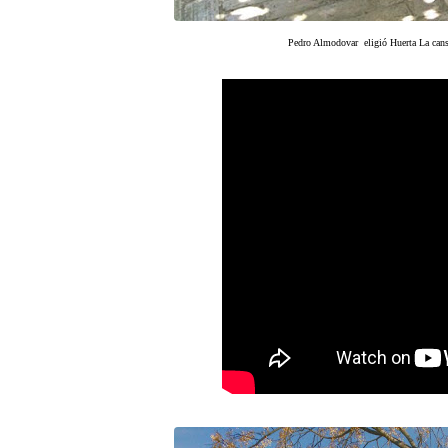
Pedro Almodovar eligió Huerta La cansi