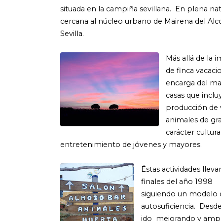
situada en la campiña sevillana. En plena na
cercana al núcleo urbano de Mairena del Alcor
Sevilla.
Más allá de la 
de finca vacacio
encarga del ma
casas que inclu
producción de v
animales de gra
carácter cultura
entretenimiento de jóvenes y mayores.
Éstas actividades llev
finales del año 1998
siguiendo un modelo d
autosuficiencia. Desd
ido mejorando y ampli