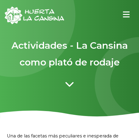
Actividades - La Cansina
como plató de rodaje
Una de las facetas más peculiares e inesperada de